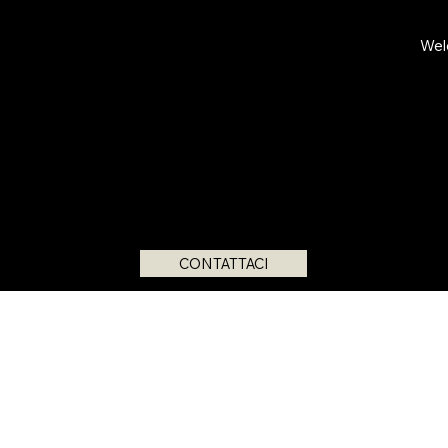
Wel
NT BARTH
Esperienza yoga a Saint Barth
PRENOTA LA TUA ESPERIENZA CON NOI
CONTATTACI