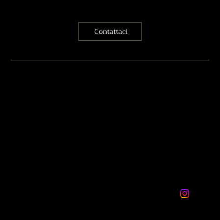
Contattaci
Benvenuto
info@madeluxuryconcierge.com
+39 3387677093
+30 6944003974
Milano, Italia
@Madeluxuryconcierge