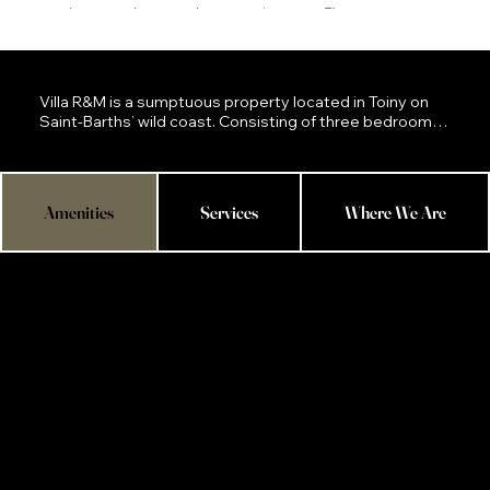
6
3
3
1
200 SQ.M
Villa R&M is a sumptuous property located in Toiny on 
Saint-Barths’ wild coast. Consisting of three bedrooms 
and an infinity swimming pool, this Villa welcomes 
guests in a very private atmosphere for a six-person 
stay in St-Barths.

Amenities
Services
Where We Are
R&M is a contemporary-style villa built on the wild coast, 
only a few steps from the beach and its silvery 
reflections. The air-conditioned, spacious living room 
welcomes guests with a large sofa overlooking a wide 
bay window with ocean views. The indoor dining room 
accommodates eight people, fully open onto the 
terrace with pool and view over the waters of St-Barths. 
The kitchen is fully equipped to cook delicious meals. 
Between pearl gray and white, the mineral tones make 
this modern interior sleek and neat, enhanced by a few 
colorful hints on the sofa's cozy cushions. The clean, 
uncluttered decor creates a delightful feeling of being in 
a place unlike any other in the world.

At the front, the terrace offers a breathtakingly 