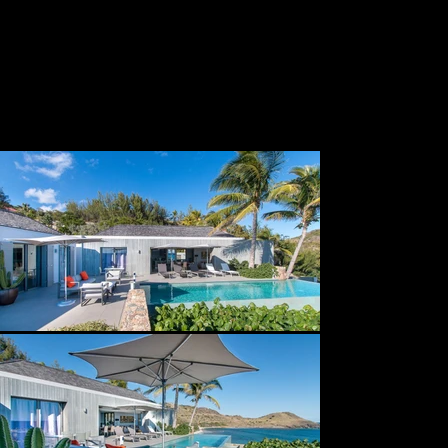
beautiful view, with a splendid infinity pool seemingly 
watching the unrivaled deep-blue ocean.