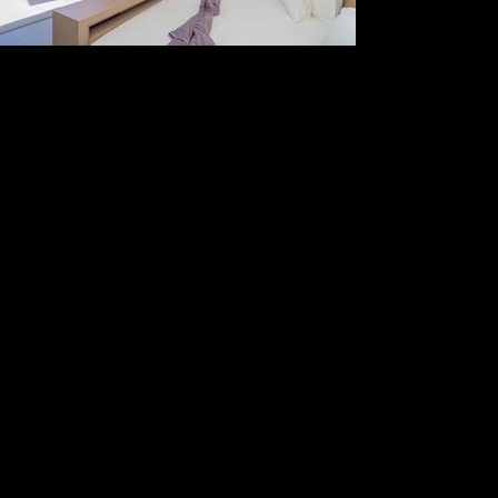
Servizio extra
Su richiesta
Presso Made Luxury Concierge, siamo orgogliosi dei nostri eccezionali servizi di concierge, progettati per offrire esperienze ineguagliabili che trascendono i tipici standard del lusso. Il nostro team si dedica a creare ricordi unici e indimenticabili attraverso servizi come chef privati, yacht di lusso e automobili esclusive. Gestiamo ogni dettaglio del vostro soggiorno, assicurandoci che tutto, dalle prenotazioni dei ristoranti ai trasferimenti privati e all'accesso VIP alla discoteca, sia organizzato alla perfezione. Il vostro unico compito è rilassarvi e godervi la vostra vacanza. Soprattutto, la nostra attenzione è rivolta ai nostri ospiti, andando oltre ogni aspettativa per ogni singolo individuo, perché, in definitiva, ciò che conta sono le persone. Niente è più importante per noi che garantire la soddisfazione e la gioia dei nostri ospiti.