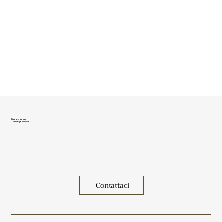
Il tuo personale
Concierge di lusso
Contattaci